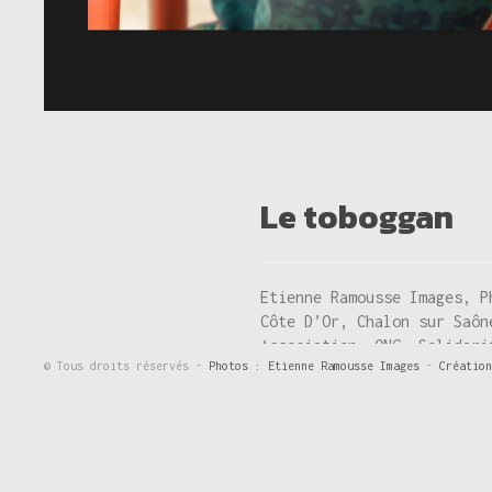
Le toboggan
Etienne Ramousse Images, P
Côte D’Or, Chalon sur Saôn
Association, ONG, Solidari
© Tous droits réservés -
Photos : Etienne Ramousse Images
-
Création
International, Mouvement, 
pratiques traditionnelles 
Ecologie,