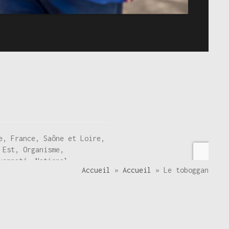
e, France, Saône et Loire,
 Est, Organisme,
yenneté, National,
Accueil
»
Accueil
»
Le toboggan
ntre la Faim, Contre les
ide à la scolarité,