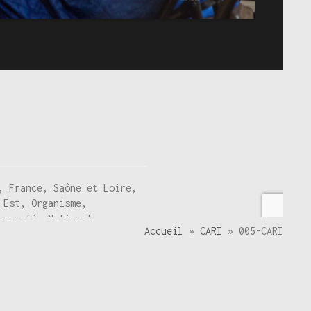
, France, Saône et Loire,
 Est, Organisme,
yenneté, National,
Accueil
»
CARI
»
005-CARI
ntre la Faim, Contre les
ide à la scolarité,