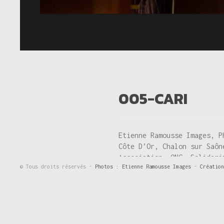
005-CARI
Etienne Ramousse Images, P
Côte D’Or, Chalon sur Saôn
Association, ONG, Solidari
© Tous droits réservés -
Photos : Etienne Ramousse Images
-
Création
International, Mouvement, 
pratiques traditionnelles 
Ecologie,