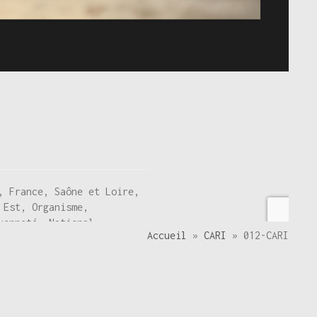
, France, Saône et Loire,
 Est, Organisme,
yenneté, National,
Accueil
»
CARI
»
012-CARI
ntre la Faim, Contre les
ide à la scolarité,