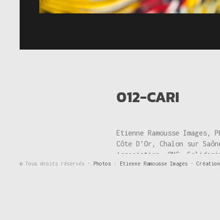
012-CARI
Etienne Ramousse Images, P
Côte D’Or, Chalon sur Saôn
Association, ONG, Solidari
© Tous droits réservés -
Photos : Etienne Ramousse Images
-
Création
International, Mouvement, 
pratiques traditionnelles 
Ecologie,