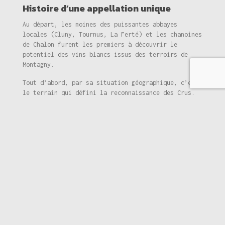
Histoire d’une appellation unique
Au départ, les moines des puissantes abbayes
locales (Cluny, Tournus, La Ferté) et les chanoines
de Chalon furent les premiers à découvrir le
potentiel des vins blancs issus des terroirs de
Montagny.
Tout d’abord, par sa situation géographique, c’est
le terrain qui défini la reconnaissance des Crus.
Depuis le milieu et jusqu’au haut des coteaux.
Depuis le Moyen Age, les vignes sont entretenues et
travaillées. Ensuite, Montagny fut l’un des
premiers vins de Bourgogne à obtenir l’Appellation
d’Origine Contrôlée par l’INAO en 1936. On
distingue le Montagny village blanc et le Montagny
1er Cru blanc.
Les Climats, puissants marqueurs de
l’identité des vins
En 2015, l’UNESCO décide de reconnaître au